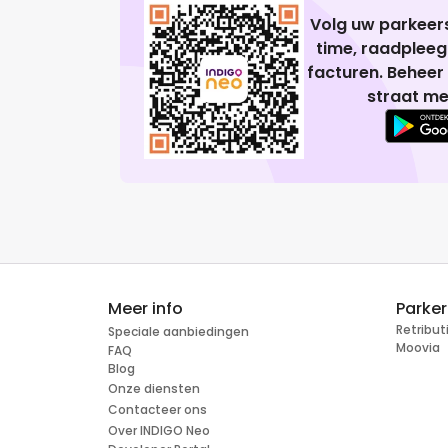
Volg uw parkeers
time, raadplee
facturen. Beheer
straat me
Meer info
Parke
Retribu
Speciale aanbiedingen
Moovia
FAQ
Blog
Onze diensten
Contacteer ons
Over INDIGO Neo