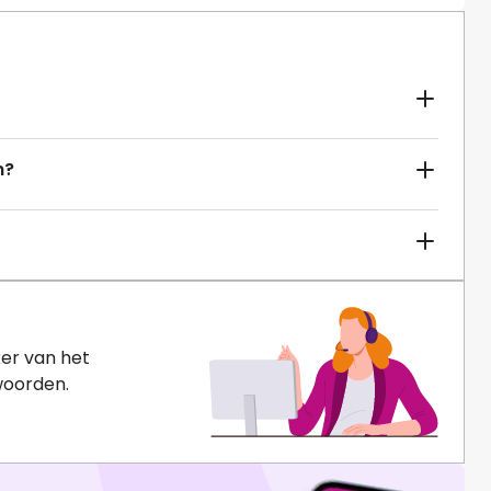
n?
er van het
woorden.