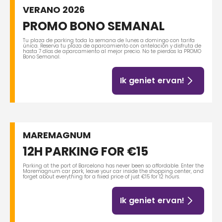
VERANO 2026
PROMO BONO SEMANAL
Tu plaza de parking toda la semana de lunes a domingo con tarifa
única. Reserva tu plaza de aparcamiento con antelación y disfruta de
hasta 7 días de aparcamiento al mejor precio. No te pierdas la PROMO
Bono Semanal.
Ik geniet ervan!
MAREMAGNUM
12H PARKING FOR €15
Parking at the port of Barcelona has never been so affordable. Enter the
Maremagnum car park, leave your car inside the shopping center, and
forget about everything for a fixed price of just €15 for 12 hours.
Ik geniet ervan!