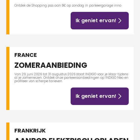
Ontdek de Shopping pas aan 8€ op zondag in parkeergarage inno
Ik geniet ervan!
FRANCE
ZOMERAANBIEDING
Van 29 juni 2026 tot 31 augustus 2026 staat INDIGO voor je klaar tijdens
al je zomerreizen. Ontdek onze parkeeraanbiedingen op INDIGO Neo en
profiteer van scherpe tarieven.
Ik geniet ervan!
FRANKRIJK