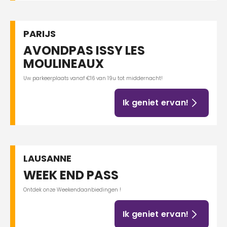
PARIJS
AVONDPAS ISSY LES
MOULINEAUX
Uw parkeerplaats vanaf €16 van 19u tot middernacht!
Ik geniet ervan!
LAUSANNE
WEEK END PASS
Ontdek onze Weekendaanbiedingen !
Ik geniet ervan!