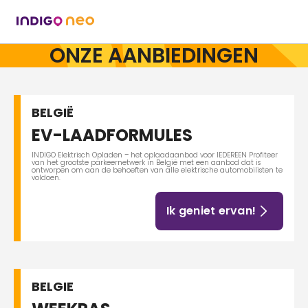
ONZE AANBIEDINGEN
BELGIË
EV-LAADFORMULES
INDIGO Elektrisch Opladen – het oplaadaanbod voor IEDEREEN Profiteer
van het grootste parkeernetwerk in België met een aanbod dat is
ontworpen om aan de behoeften van alle elektrische automobilisten te
voldoen.
Ik geniet ervan!
BELGIE