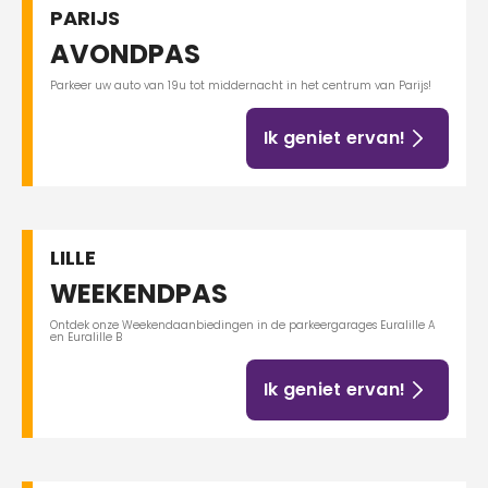
PARIJS
AVONDPAS
Parkeer uw auto van 19u tot middernacht in het centrum van Parijs!
Ik geniet ervan!
LILLE
WEEKENDPAS
Ontdek onze Weekendaanbiedingen in de parkeergarages Euralille A
en Euralille B
Ik geniet ervan!