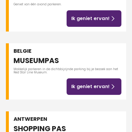
Geniet van één avond parkeren.
Ik geniet ervan!
BELGIE
MUSEUMPAS
Makkelijk parkeren in de dichtsbijzijnde parking bij je bezoek aan het
Red Star Line Museum.
Ik geniet ervan!
ANTWERPEN
SHOPPING PAS