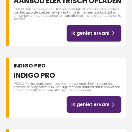
AANBOD ELEKTRISCH OPLADEN
INDIGO Elektrisch Opladen – het oplaadaanbod voor IEDEREEN Profiteer
van het grootste parkeernetwerk in Frankrijk met een aanbod dat is
ontworpen om aan de behoeften van alle elektrische automobilisten te
voldoen.
Ik geniet ervan!
INDIGO PRO
INDIGO PRO
INDIGO Pro, het parkeeraanbod voor professionals Profiteer van het
grootste parkingnetwerk in Frankrijk met een aanbod dat is ontworpen
om aan de behoeften van alle bedrijven te voldoen.
Ik geniet ervan!