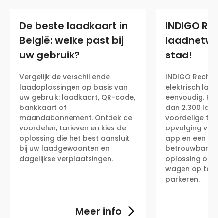
De beste laadkaart in
INDIGO Re
België: welke past bij
laadnetwe
uw gebruik?
stad!
Vergelijk de verschillende
INDIGO Recha
laadoplossingen op basis van
elektrisch lade
uw gebruik: laadkaart, QR-code,
eenvoudig. Pro
bankkaart of
dan 2.300 laad
maandabonnement. Ontdek de
voordelige tar
voordelen, tarieven en kies de
opvolging via
oplossing die het best aansluit
app en een ee
bij uw laadgewoonten en
betrouwbare en
dagelijkse verplaatsingen.
oplossing om 
wagen op te la
parkeren.
Meer info