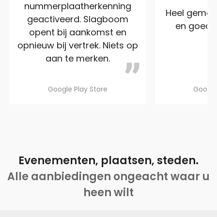
nummerplaatherkenning
Heel gemakke
geactiveerd. Slagboom
en goed ov
opent bij aankomst en
opnieuw bij vertrek. Niets op
aan te merken.
Google Play Store
Google
Evenementen, plaatsen, steden.
Alle aanbiedingen ongeacht waar u
heen wilt