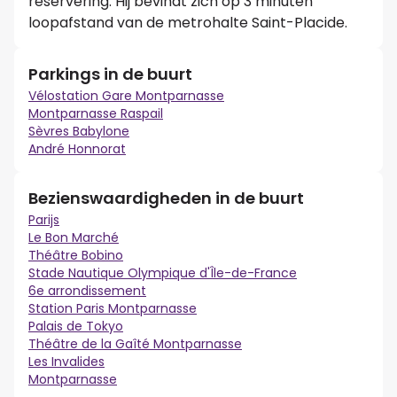
reservering. Hij bevindt zich op 3 minuten
loopafstand van de metrohalte Saint-Placide.
Parkings in de buurt
Vélostation Gare Montparnasse
Montparnasse Raspail
Sèvres Babylone
André Honnorat
Bezienswaardigheden in de buurt
Parijs
Le Bon Marché
Théâtre Bobino
Stade Nautique Olympique d'Île-de-France
6e arrondissement
Station Paris Montparnasse
Palais de Tokyo
Théâtre de la Gaîté Montparnasse
Les Invalides
Montparnasse