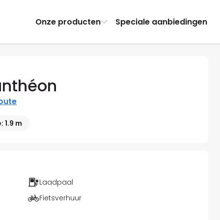
Onze producten
Speciale aanbiedingen
anthéon
route
 1.9 m
Laadpaal
Fietsverhuur