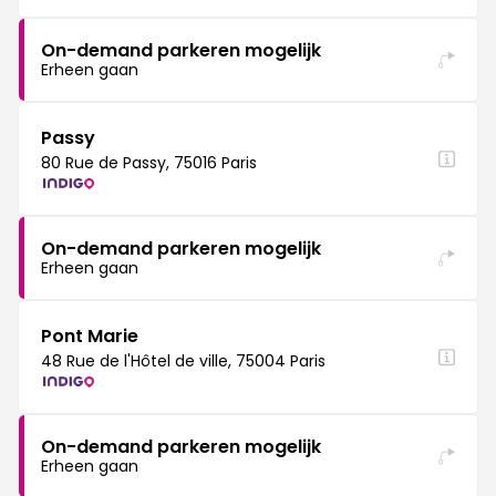
On-demand parkeren mogelijk
Erheen gaan
Passy
80 Rue de Passy, 75016 Paris
On-demand parkeren mogelijk
Erheen gaan
Pont Marie
48 Rue de l'Hôtel de ville, 75004 Paris
On-demand parkeren mogelijk
Erheen gaan