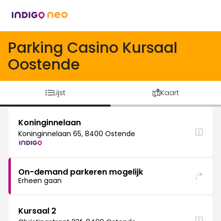
Parking Casino Kursaal
Oostende
Lijst
Kaart
Koninginnelaan
Koninginnelaan 65, 8400 Ostende
On-demand parkeren mogelijk
Erheen gaan
Kursaal 2