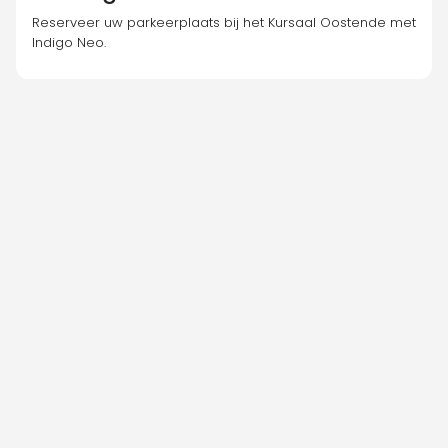
Reserveer uw parkeerplaats bij het Kursaal Oostende met 
Indigo Neo.