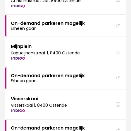
Christinastraat 23f, 8400 Ostende
On-demand parkeren mogelijk
Erheen gaan
Mijnplein
Kapucijnenstraat 1, 8400 Ostende
On-demand parkeren mogelijk
Erheen gaan
Visserskaai
Visserskaai 1, 8400 Ostende
On-demand parkeren mogelijk