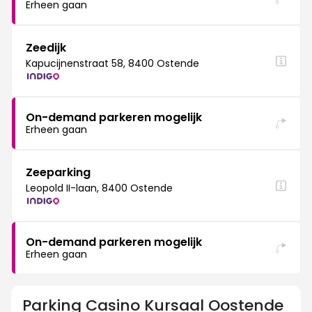
Erheen gaan
Zeedijk
Kapucijnenstraat 58, 8400 Ostende
On-demand parkeren mogelijk
Erheen gaan
Zeeparking
Leopold II-laan, 8400 Ostende
On-demand parkeren mogelijk
Erheen gaan
Parking
Casino Kursaal Oostende