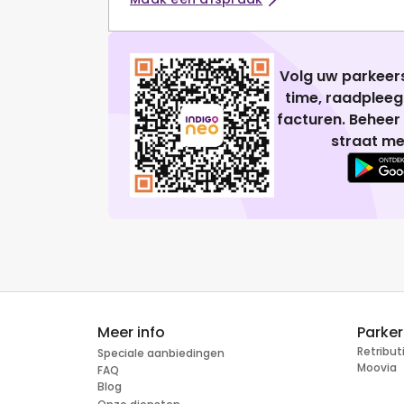
Volg uw parkeers
time, raadplee
facturen. Beheer
straat me
Meer info
Parke
Retribu
Speciale aanbiedingen
Moovia
FAQ
Blog