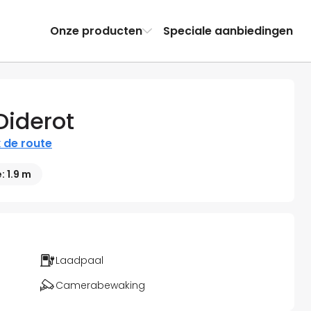
Onze producten
Speciale aanbiedingen
Diderot
k de route
 1.9 m
Laadpaal
Camerabewaking