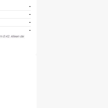
-
-
-
-
m 0:42. Alleen de