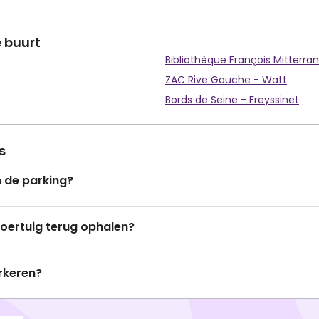
e buurt
Bibliothèque François Mitterra
ZAC Rive Gauche - Watt
Bords de Seine - Freyssinet
s
n de parking?
voertuig terug ophalen?
rkeren?