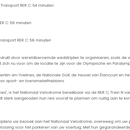
Transport RER C: 54 minuten
ER C: 56 minuten
ransport RER C: 58 minuten
gedrukt door wereldberoemde wedstrijden te organiseren, zoals de
 zich nu voor om de locatie te zijn voor de Olympische en Paralym
ntin-en-Yvelines, de Nationale Golf, de heuvel van Élancourt en het
or sport- en toerismeliefhebbers.
es", is het Nationaal Velodrome bereikbaar via de RER C, Trein N vana
t sterk aangeraden hun reis vooraf te plannen om rustig aan te kom
jdens uw bezoek aan het Nationaal Velodrome, overweeg om uw par
ossing voor het parkeren van uw voertuig. Met hun gegarandeerde 