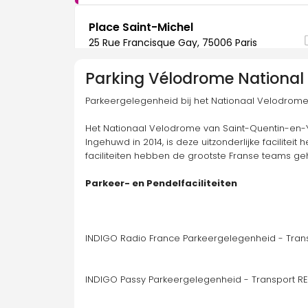
Place Saint-Michel
25 Rue Francisque Gay, 75006 Paris
Parking
Vélodrome National 
On-demand parkeren mogelijk
Parkeergelegenheid bij het Nationaal Velodrome
Erheen gaan
Het Nationaal Velodrome van Saint-Quentin-en-Yv
Ingehuwd in 2014, is deze uitzonderlijke facilit
Radio France
faciliteiten hebben de grootste Franse teams geh
17 Rue du Ranelagh, 75016 Paris
Parkeer- en Pendelfaciliteiten
On-demand parkeren mogelijk
Erheen gaan
INDIGO Radio France Parkeergelegenheid - Trans
INDIGO Passy Parkeergelegenheid - Transport RE