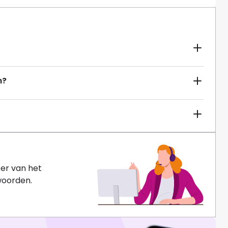
n?
er van het
woorden.