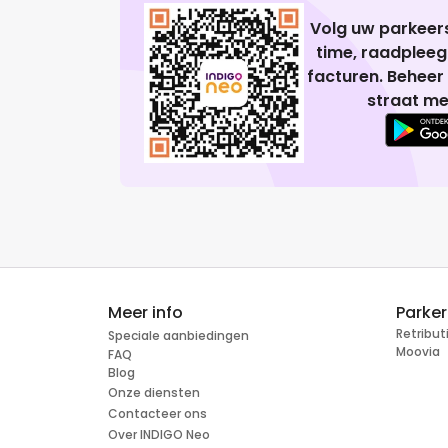
Volg uw parkeers
time, raadplee
facturen. Beheer
straat me
Meer info
Parke
Retribu
Speciale aanbiedingen
Moovia
FAQ
Blog
Onze diensten
Contacteer ons
Over INDIGO Neo