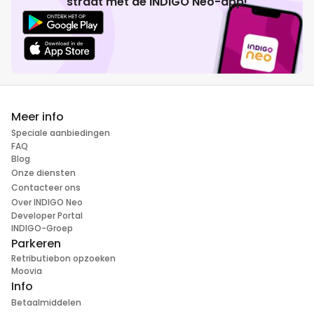
straat met de INDIGO Neo-app!
Meer info
Speciale aanbiedingen
FAQ
Blog
Onze diensten
Contacteer ons
Over INDIGO Neo
Developer Portal
INDIGO-Groep
Parkeren
Retributiebon opzoeken
Moovia
Info
Betaalmiddelen