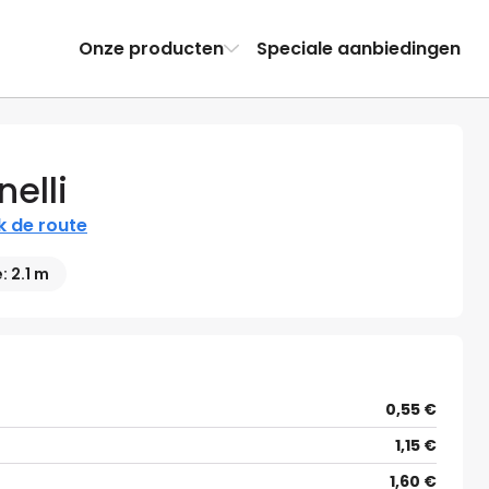
Onze producten
Speciale aanbiedingen
elli
k de route
 2.1 m
0,55 €
1,15 €
1,60 €