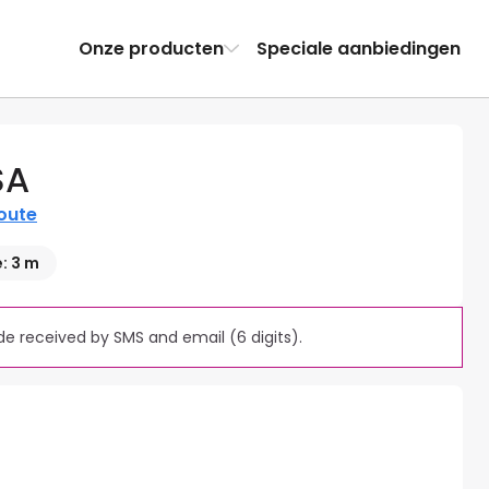
Onze producten
Speciale aanbiedingen
SA
route
: 3 m
e received by SMS and email (6 digits).