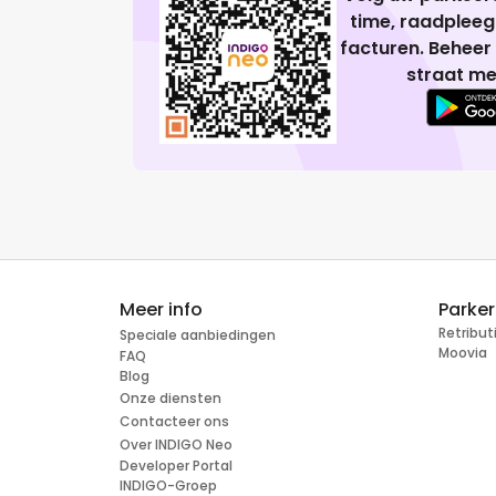
time, raadplee
facturen. Beheer
straat me
Meer info
Parke
Retribu
Speciale aanbiedingen
Moovia
FAQ
Blog
Onze diensten
Contacteer ons
Over INDIGO Neo
Developer Portal
INDIGO-Groep