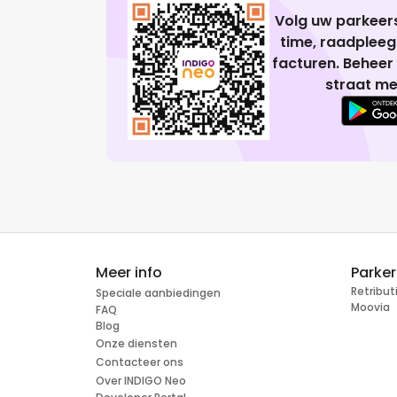
Volg uw parkeers
time, raadplee
facturen. Beheer
straat me
Meer info
Parke
Retribu
Speciale aanbiedingen
Moovia
FAQ
Blog
Onze diensten
Contacteer ons
Over INDIGO Neo