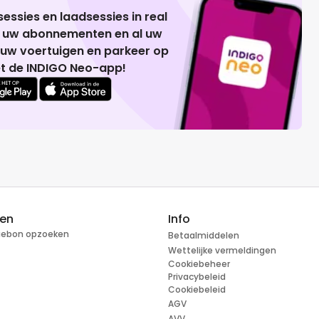
essies en laadsessies in real
g uw abonnementen en al uw
 uw voertuigen en parkeer op
t de INDIGO Neo-app!
ren
Info
tiebon opzoeken
Betaalmiddelen
Wettelijke vermeldingen
Cookiebeheer
Privacybeleid
Cookiebeleid
AGV
AVV