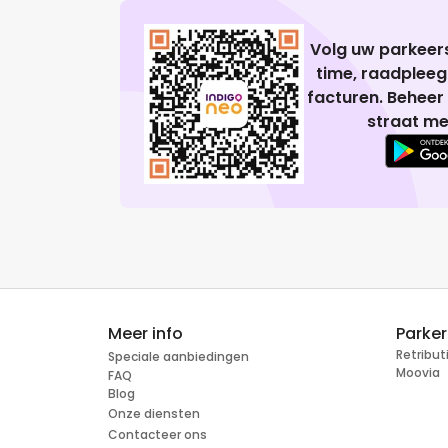
Volg uw parkeers
time, raadplee
facturen. Beheer
straat me
Meer info
Parke
Retribu
Speciale aanbiedingen
Moovia
FAQ
Blog
Onze diensten
Contacteer ons