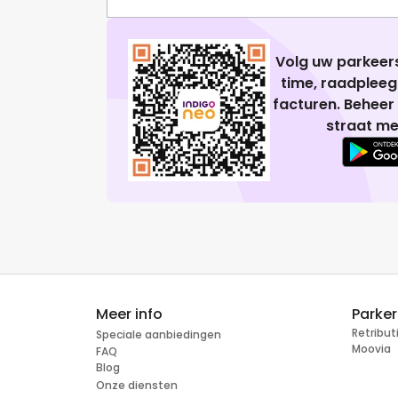
Volg uw parkeers
time, raadplee
facturen. Beheer
straat me
Meer info
Parke
Retribu
Speciale aanbiedingen
Moovia
FAQ
Blog
Onze diensten