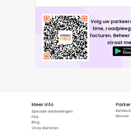
Volg uw parkeers
time, raadplee
facturen. Beheer
straat me
Meer info
Parke
Retribu
Speciale aanbiedingen
Moovia
FAQ
Blog
Onze diensten