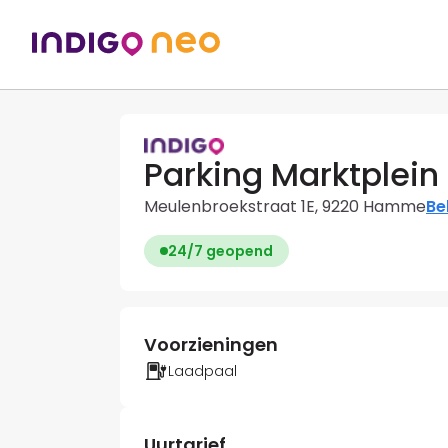
Parking Marktple
Meulenbroekstraat 1E, 9220 Hamme
Be
24/7 geopend
Voorzieningen
Laadpaal
Uurtarief