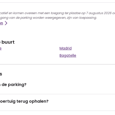
dicatief en komen overeen met een toegang ter plaatse op 7 augustus 2026 o
ingang van de parking worden weergegeven, zijn van toepassing.
en
e buurt
e
Madrid
Bagatelle
s
n de parking?
voertuig terug ophalen?