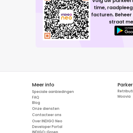
Volg uw parkeers
time, raadplee
facturen. Beheer
straat me
Meer info
Parke
Retribu
Speciale aanbiedingen
Moovia
FAQ
Blog
Onze diensten
Contacteer ons
Over INDIGO Neo
Developer Portal
INDIGO-Groep