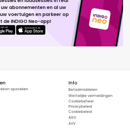
essies en laadsessies in real
g uw abonnementen en al uw
 uw voertuigen en parkeer op
t de INDIGO Neo-app!
ren
Info
tiebon opzoeken
Betaalmiddelen
Wettelijke vermeldingen
Cookiebeheer
Privacybeleid
Cookiebeleid
AGV
AVV