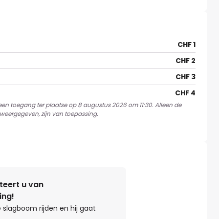
CHF 1
CHF 2
CHF 3
CHF 4
 een toegang ter plaatse op 8 augustus 2026 om 11:30. Alleen de
weergegeven, zijn van toepassing.
teert u van
ing!
 slagboom rijden en hij gaat