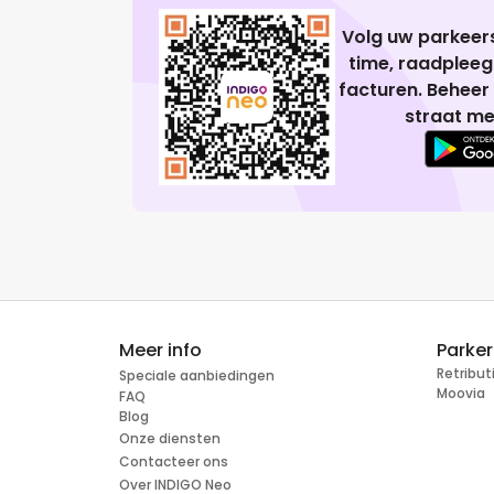
Volg uw parkeers
time, raadplee
facturen. Beheer
straat me
Meer info
Parke
Retribu
Speciale aanbiedingen
Moovia
FAQ
Blog
Onze diensten
Contacteer ons
Over INDIGO Neo