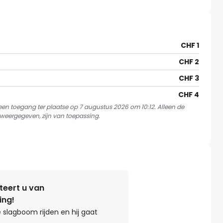
CHF 1
CHF 2
CHF 3
CHF 4
 een toegang ter plaatse op 7 augustus 2026 om 10:12. Alleen de
weergegeven, zijn van toepassing.
teert u van
ing!
 slagboom rijden en hij gaat