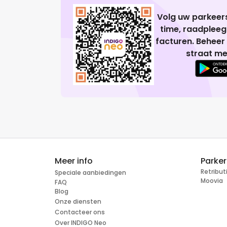
Volg uw parkeers
time, raadplee
facturen. Beheer
straat me
Meer info
Parke
Retribu
Speciale aanbiedingen
Moovia
FAQ
Blog
Onze diensten
Contacteer ons
Over INDIGO Neo