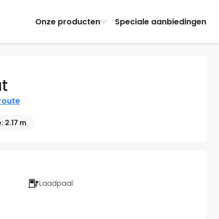
Onze producten
Speciale aanbiedingen
t
 route
 2.17 m
Laadpaal