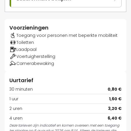
Voorzieningen
Toegang voor personen met beperkte mobiliteit
Toiletten
Laadpaal
Voertuigherstelling
Camerabewaking
Uurtarief
30 minuten
0,80 €
1 uur
1,60 €
2 uren
3,20 €
4 uren
6,40 €
Deze tarieven zijn indicatief en komen overeen met een toegang
ter plaatse op 8 augustus 2026 om 8:14. Alleen de tarieven die