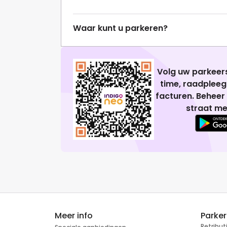
Waar kunt u parkeren?
Volg uw parkeers
time, raadplee
facturen. Beheer
straat me
Meer info
Parke
Retribu