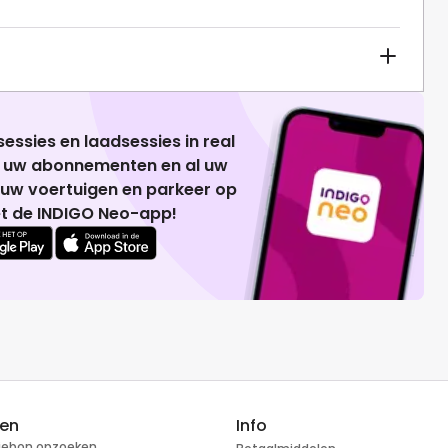
essies en laadsessies in real
g uw abonnementen en al uw
 uw voertuigen en parkeer op
t de INDIGO Neo-app!
ren
Info
tiebon opzoeken