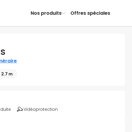
Nos produits
Offres spéciales
ès
tinéraire
 2.7 m
éduite
Vidéoprotection