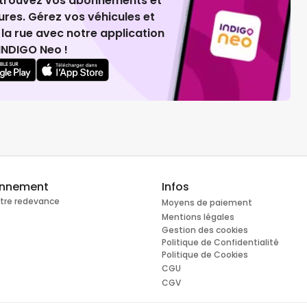
retrouvez vos abonnements et
ures. Gérez vos véhicules et
la rue avec notre application
INDIGO Neo !
onnement
Infos
otre redevance
Moyens de paiement
Mentions légales
Gestion des cookies
Politique de Confidentialité
Politique de Cookies
CGU
CGV