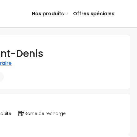
Nos produits
Offres spéciales
int-Denis
éraire
éduite
Borne de recharge