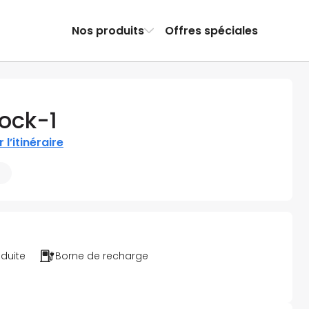
Nos produits
Offres spéciales
Dock-1
r l’itinéraire
m
éduite
Borne de recharge