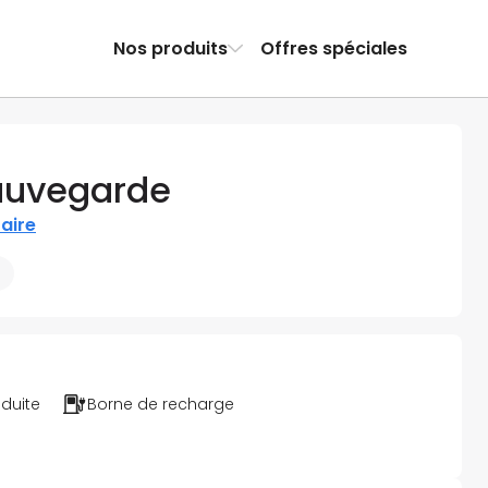
Nos produits
Offres spéciales
Sauvegarde
raire
éduite
Borne de recharge