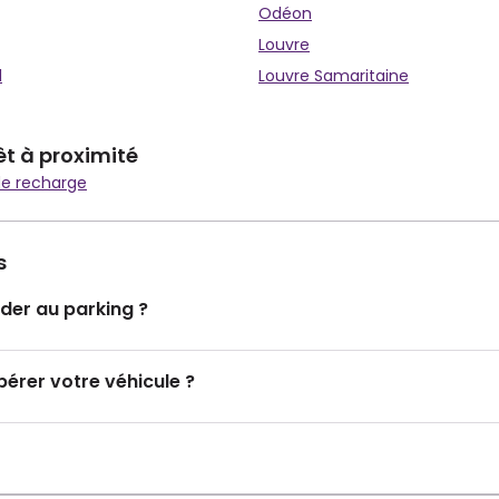
Odéon
Louvre
l
Louvre Samaritaine
êt à proximité
de recharge
s
er au parking ?
rer votre véhicule ?