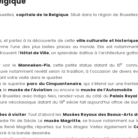
elgique
xelles, 
capitale de la Belgique
. Situé dans la région de Bruxelles
, et partez à la découverte de cette 
ville culturelle et historiqu
me l’une des plus belles places au monde. Elle est notamment i
trouvent l’
Hôtel de Ville
, un splendide édifice à l’architecture gothiq
e 
 voir le 
Manneken-Pis
, cette petite statue datant du 15
 conn
ouve notamment revêtit selon la tradition, à l’occasion de divers 
nt votre visite dans le quartier.
ns le superbe 
parc du Cinquantenaire
, qui s’étend sur une trent
e
, le 
musée de l’Aviation
 ou encore le 
musée de l’Automobile
.
à Bruxelles avec Indigo Neo, rendez-vous du côté du 
Palais Royal
e
cture néoclassique datant du 19
 siècle fait aujourd’hui office de bu
es à visiter
. Tout d’abord les 
Musées Royaux des Beaux-Arts d
sée Fin de Siècle. Le 
musée Magritte
, se trouve notamment sur l
e René Magritte, réparties sur trois étages. Visitez également le 
C
cré à la bande dessinée.