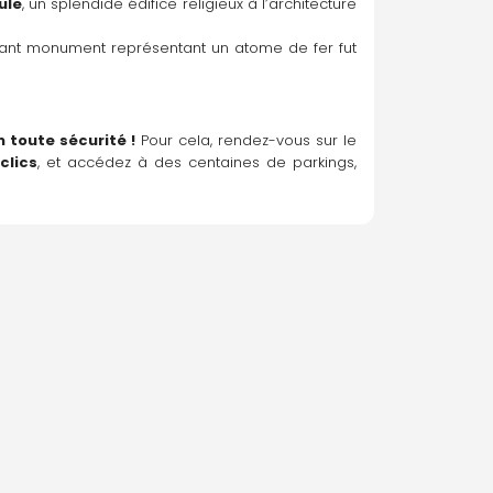
ule
, un splendide édifice religieux à l’architecture 
nant monument représentant un atome de fer fut 
 toute sécurité !
 Pour cela, rendez-vous sur le 
clics
, et accédez à des centaines de parkings, 