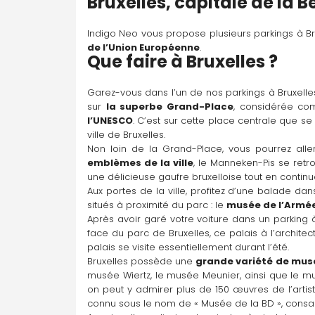
Bruxelles, capitale de la B
Thon
Indigo Neo vous propose plusieurs parkings à Bru
Rue de Trèves 120, 1040 Bruxelles
de l’Union Européenne
.
Que faire à Bruxelles ?
Garez-vous dans l’un de nos parkings à Bruxelles
Parking disponible À la demande
sur 
la superbe Grand-Place
, considérée com
Y aller
l’UNESCO
. C’est sur cette place centrale que se 
ville de Bruxelles.
Non loin de la Grand-Place, vous pourrez aller
Up-site
emblèmes de la ville
, le Manneken-Pis se retr
Willebroekkaai 35, 1000 Bruxelles
une délicieuse gaufre bruxelloise tout en continua
Aux portes de la ville, profitez d’une balade da
situés à proximité du parc : le 
musée de l’Armé
Après avoir garé votre voiture dans un parking 
Parking disponible À la demande
face du parc de Bruxelles, ce palais à l’archite
Y aller
palais se visite essentiellement durant l’été.
Bruxelles possède une 
grande variété de musé
musée Wiertz, le musée Meunier, ainsi que le mu
on peut y admirer plus de 150 œuvres de l’artist
connu sous le nom de « Musée de la BD », consa