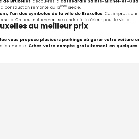
c de Bruxelles
, découvrez la 
cathédrale Saints-Michel-et-Gud
ème
t la construction remonte au 13
 siècle.
ium,
l’un des symboles de la ville de Bruxelles
. Cet impression
erselle. On peut notamment se rendre à l’intérieur pour le visiter.
uxelles au meilleur prix
Neo vous propose plusieurs parkings où garer votre voiture en
ation mobile. 
Créez votre compte gratuitement en quelques 