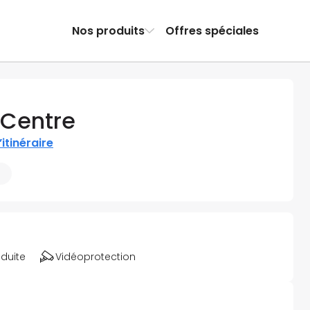
Nos produits
Offres spéciales
 Centre
’itinéraire
m
éduite
Vidéoprotection