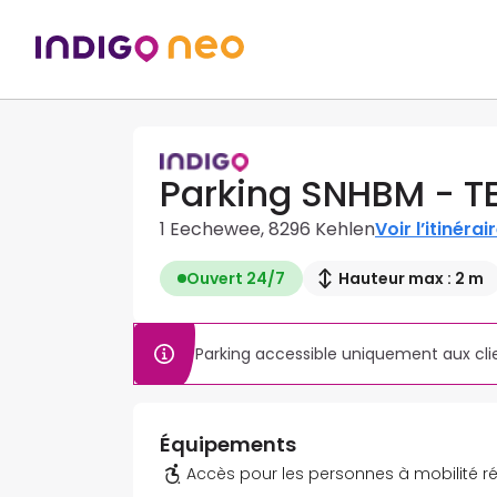
Parking SNHBM - T
1 Eechewee, 8296 Kehlen
Voir l’itinérai
Ouvert 24/7
Hauteur max : 2 m
Parking accessible uniquement aux cl
Équipements
Accès pour les personnes à mobilité r