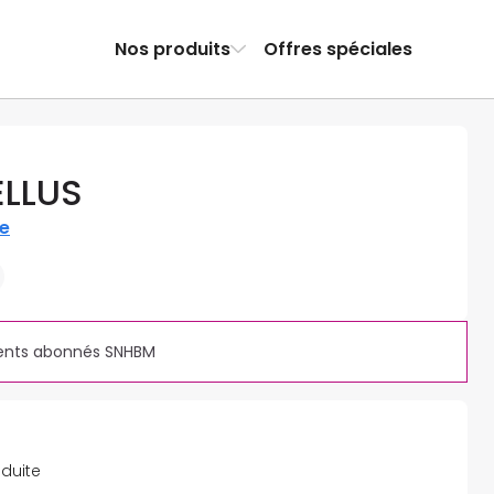
Nos produits
Offres spéciales
ELLUS
re
ients abonnés SNHBM
éduite