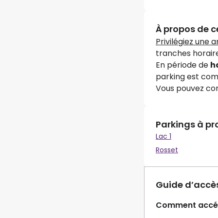
À propos de c
Privilégiez une 
tranches horaire
En période de
h
parking est comp
Vous pouvez cont
Parkings à pr
Lac 1
Rosset
Guide d’accè
Comment accéd