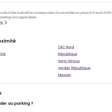
nnés à titre indicatif et correspondent à une entrée sur place le 6 août 2026 à 
 parking sont applicables.
fs
oximité
ZAC Nord
ché
République
Henri Ginoux
Verdier République
Messier
s
er au parking ?