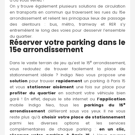
d’où vous venez !
On y trouve également plusieurs solutions de circulation 
en transports en commun qui traversent les rues du 15e 
arrondissement et relient les principaux lieux de passage 
des alentours : bus, métro, tramway et RER s’y 
entremêlent le long des voies pour desservir l’ensemble 
du quartier.
Réserver votre parking dans le 
15e arrondissement
e
Dans le vaste terrain de jeu qu’est le 15
 arrondissement, 
vous redoutez de trouver facilement la place de 
stationnement idéale ? Indigo Neo vous propose une 
solution
 pour trouver 
rapidement
 un parking à Paris 15 
et vous 
stationner
aisément
 une fois sur place pour 
profiter du quartier 
en sachant votre véhicule bien 
garé ! En effet, depuis le site internet ou 
l’application
e
mobile Indigo Neo, tous les 
parkings
du 15
arrondissement
 défileront sous vos yeux. Il ne vous 
reste plus qu’à 
choisir votre place de stationnement
parmi les diverses options et les services 
complémentaires de chaque parking : 
en un clic, 