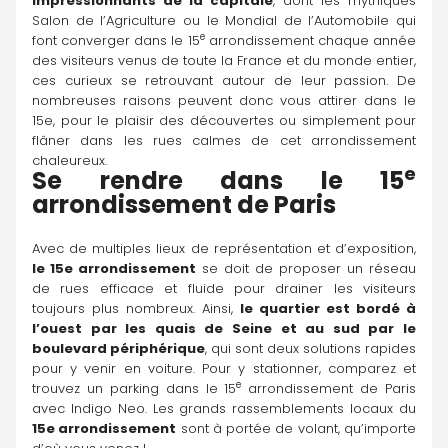
impressionnants de la capitale
, dont les mythiques 
Salon de l’Agriculture ou le Mondial de l’Automobile qui 
e
font converger dans le 15
 arrondissement chaque année 
des visiteurs venus de toute la France et du monde entier, 
ces curieux se retrouvant autour de leur passion. De 
nombreuses raisons peuvent donc vous attirer dans le 
15e, pour le plaisir des découvertes ou simplement pour 
flâner dans les rues calmes de cet arrondissement 
chaleureux.
e
Se rendre dans le 15
arrondissement de Paris
Avec de multiples lieux de représentation et d’exposition, 
le 15e arrondissement
 se doit de proposer un réseau 
de rues efficace et fluide pour drainer les visiteurs 
toujours plus nombreux. Ainsi, 
le quartier est bordé à 
l’ouest par les quais de Seine et au sud par le 
boulevard périphérique
, qui sont deux solutions rapides 
pour y venir en voiture. Pour y stationner, comparez et 
e
trouvez un parking dans le 15
 arrondissement de Paris 
avec Indigo Neo. Les grands rassemblements locaux du 
15e arrondissement
 sont à portée de volant, qu’importe 