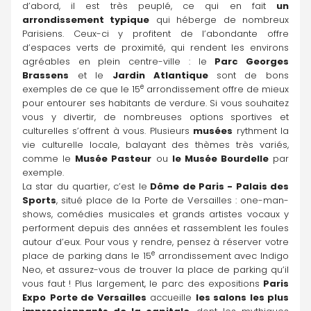
d’abord, il est très peuplé, ce qui en fait 
un 
arrondissement typique
 qui héberge de nombreux 
Parisiens. Ceux-ci y profitent de l’abondante offre 
d’espaces verts de proximité, qui rendent les environs 
agréables en plein centre-ville : le 
Parc Georges 
Brassens
 et le 
Jardin Atlantique 
sont de bons 
e
exemples de ce que le 15
 arrondissement offre de mieux 
pour entourer ses habitants de verdure. Si vous souhaitez 
vous y divertir, de nombreuses options sportives et 
culturelles s’offrent à vous. Plusieurs 
musées
 rythment la 
vie culturelle locale, balayant des thèmes très variés, 
comme le 
Musée Pasteur
 ou 
le Musée Bourdelle
 par 
exemple.
La star du quartier, c’est le
 Dôme de Paris - Palais des 
Sports
, situé place de la Porte de Versailles : one-man-
shows, comédies musicales et grands artistes vocaux y 
performent depuis des années et rassemblent les foules 
autour d’eux. Pour vous y rendre, pensez à réserver votre 
e
place de parking dans le 15
 arrondissement avec Indigo 
Neo, et assurez-vous de trouver la place de parking qu’il 
vous faut ! Plus largement, le parc des expositions
 Paris 
Expo
Porte de Versailles
 accueille 
les salons les plus 