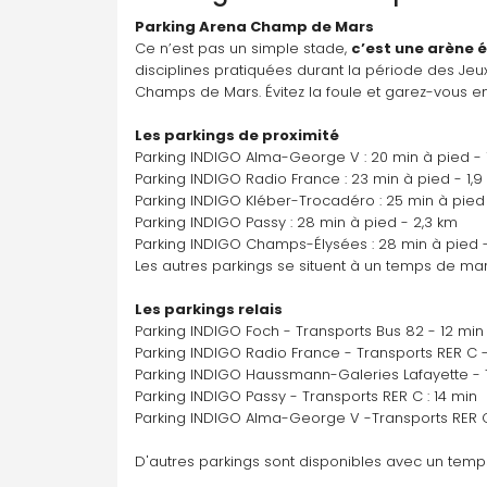
Parking disponible À la demande
Parking Arena Champ de Mars
Y aller
Ce n’est pas un simple stade, 
c’est une arène
disciplines pratiquées durant la période des Jeu
Champs de Mars. Évitez la foule et garez-vous en 
Pont Marie
48 Rue de l'Hôtel de ville, 75004 Paris
Les parkings de proximité
Parking INDIGO Alma-George V : 20 min à pied - 
Parking INDIGO Radio France : 23 min à pied - 1,9
Parking INDIGO Kléber-Trocadéro : 25 min à pied 
Parking disponible À la demande
Parking INDIGO Passy : 28 min à pied - 2,3 km
Y aller
Parking INDIGO Champs-Élysées : 28 min à pied -
Les autres parkings se situent à un temps de mar
Radio France
Les parkings relais
17 Rue du Ranelagh, 75016 Paris
Parking INDIGO Foch - Transports Bus 82 - 12 min
Parking INDIGO Radio France - Transports RER C -
Parking INDIGO Haussmann-Galeries Lafayette - T
Parking INDIGO Passy - Transports RER C : 14 min
Parking disponible À la demande
Parking INDIGO Alma-George V -Transports RER C 
Y aller
D'autres parkings sont disponibles avec un temps d