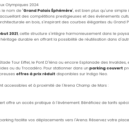
Jeux Olympiques 2024
 le nom de "
Grand Palais Éphémère
", est bien plus qu'une simple 
accueillant des compétitions prestigieuses et des événements cultu
rchitecturale en bois, s'inspirant des courbes élégantes du Grand Pa
but 2021
, cette structure s'intègre harmonieusement dans le paysa
 héritage durable en offrant la possibilité de réutilisation dans d'autr
Stade Tour Eiffel, le Pont D'Iéna ou encore Esplanade des Invalides, 
nvalides ou du Trocadéro. Pour stationner dans un
 parking couvert
 pr
mbreuses 
offres à prix réduit
 disponibles sur Indigo Neo. 
nt accessibles et à proximité de l'Arena Champ de Mars :
ert offre un accès pratique à l'événement. Bénéficiez de tarifs spéc
arking facilite vos déplacements vers l'Arena. Réservez votre place