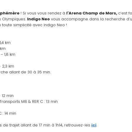
 éphémère
 ! Si vous vous rendez à 
l'Arena Champ de Mars, 
c’est f
x Olympiques. 
Indigo Neo
 vous accompagne dans la recherche d’un
toute simplicité avec Indigo Neo ! 
1,4 km
 km
– 1,8 km
 2,3 km
che allant de 30 à 35 min.
 12 min
ransports M8 & RER C : 13 min
: 14 min
e trajet allant de 17 min à 1h14, retrouvez-les 
ici
.