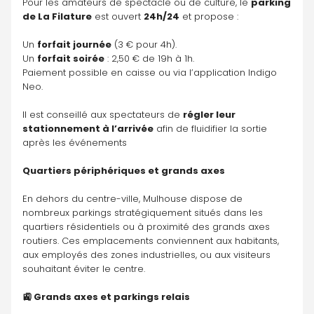
Pour les amateurs de spectacle ou de culture, le 
parking 
de La Filature
 est ouvert 
24h/24
 et propose :
Un 
forfait journée
 (3 € pour 4h).
Un 
forfait soirée
 : 2,50 € de 19h à 1h.
Paiement possible en caisse ou via l’application Indigo 
Neo.
Il est conseillé aux spectateurs de 
régler leur 
stationnement à l’arrivée
 afin de fluidifier la sortie 
après les événements
Quartiers périphériques et grands axes
En dehors du centre-ville, Mulhouse dispose de 
nombreux parkings stratégiquement situés dans les 
quartiers résidentiels ou à proximité des grands axes 
routiers. Ces emplacements conviennent aux habitants, 
aux employés des zones industrielles, ou aux visiteurs 
souhaitant éviter le centre.
🚉 Grands axes et parkings relais