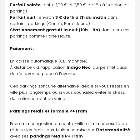
Forfait soirée
 : entre 1,20 € et 2,50 € de 18h à 1h selon les 
parkings.
Forfait nuit
 : environ 
3 € de 1h à 7h du matin
 dans 
certains parkings (Centre, Porte Jeune).
Stationnement gratuit la nuit (19h – 9h)
 dans certains 
parkings comme Porte Haute.
Paiement :
En caisse automatique (CB, monnaie).
À distance via l’application 
Indigo Neo
, qui permet aussi 
de réserver sa place à l’avance.
Ces parkings sont une alternative idéale si vous restez en 
ville plus longtemps ou si vous souhaitez éviter le stress 
du stationnement en voirie.
Parkings relais et formule P+Tram
Face à la congestion du centre-ville et à la nécessité de 
réduire les émissions, Mulhouse mise sur 
l’intermodalité
avec ses 
parkings relais P+Tram
.