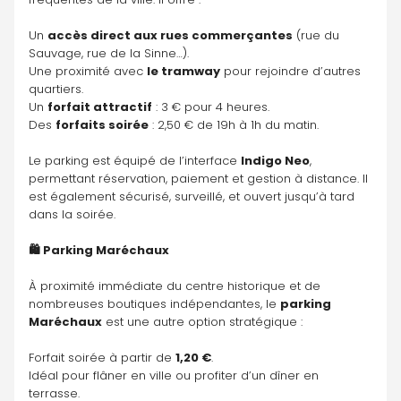
Un 
accès direct aux rues commerçantes
 (rue du 
Sauvage, rue de la Sinne…).
Une proximité avec 
le tramway
 pour rejoindre d’autres 
quartiers.
Un 
forfait attractif
 : 3 € pour 4 heures.
Des 
forfaits soirée
 : 2,50 € de 19h à 1h du matin.
Le parking est équipé de l’interface 
Indigo Neo
, 
permettant réservation, paiement et gestion à distance. Il 
est également sécurisé, surveillé, et ouvert jusqu’à tard 
dans la soirée.
🛍️ Parking Maréchaux
À proximité immédiate du centre historique et de 
nombreuses boutiques indépendantes, le 
parking 
Maréchaux
 est une autre option stratégique :
Forfait soirée à partir de 
1,20 €
.
Idéal pour flâner en ville ou profiter d’un dîner en 
terrasse.