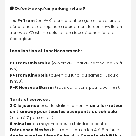
🚉 Qu’est-ce qu’un parking relais ?
Les 
P+Tram
 (ou P+R) permettent de garer sa voiture en 
périphérie et de rejoindre rapidement le centre-ville en 
tramway. C’est une solution pratique, économique et 
écologique.
Localisation et fonctionnement :
P+Tram Université
 (ouvert du lundi au samedi de 7h à 
19h).
P+Tram Kinépolis
 (ouvert du lundi au samedi jusqu’à 
19h30).
P+R Nouveau Bassin
 (sous conditions pour abonnés).
Tarifs et services :
2 € la journée
 pour le stationnement + 
un aller-retour 
en tramway pour tous les occupants du véhicule
(jusqu’à 7 personnes).
6 minutes
 en moyenne pour atteindre le centre.
Fréquence élevée
 des trams : toutes les 4 à 8 minutes.
Accès avec les titres Soléa
 et le 
Compte Mobilité
 (un 