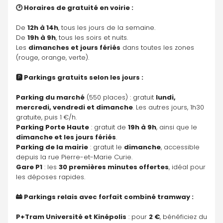
🕑 Horaires de gratuité en voirie :
De 
12h à 14h
, tous les jours de la semaine.
De 
19h à 9h
, tous les soirs et nuits.
Les 
dimanches et jours fériés
 dans toutes les zones 
(rouge, orange, verte).
🅿️ Parkings gratuits selon les jours :
Parking du marché
 (550 places) : gratuit 
lundi, 
mercredi, vendredi et dimanche
. Les autres jours, 1h30 
gratuite, puis 1 €/h.
Parking Porte Haute
 : gratuit de 
19h à 9h
, ainsi que le 
dimanche et les jours fériés
.
Parking de la mairie
 : gratuit le 
dimanche
, accessible 
depuis la rue Pierre-et-Marie Curie.
Gare P1
 : les 
30 premières minutes offertes
, idéal pour 
les déposes rapides.
🚋 Parkings relais avec forfait combiné tramway :
P+Tram Université et Kinépolis
 : pour 
2 €
, bénéficiez du 